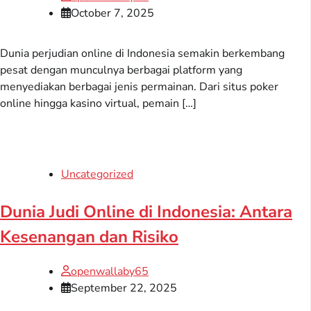
October 7, 2025
Dunia perjudian online di Indonesia semakin berkembang
pesat dengan munculnya berbagai platform yang
menyediakan berbagai jenis permainan. Dari situs poker
online hingga kasino virtual, pemain […]
Uncategorized
Dunia Judi Online di Indonesia: Antara
Kesenangan dan Risiko
openwallaby65
September 22, 2025