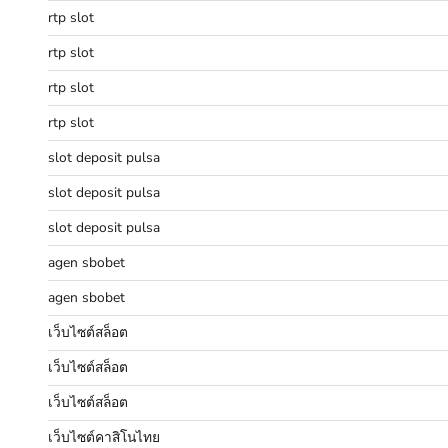
rtp slot
rtp slot
rtp slot
rtp slot
slot deposit pulsa
slot deposit pulsa
slot deposit pulsa
agen sbobet
agen sbobet
เว็บไซต์สล็อต
เว็บไซต์สล็อต
เว็บไซต์สล็อต
เว็บไซต์คาสิโนไทย