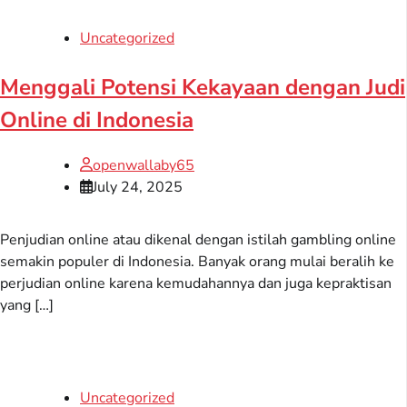
Uncategorized
Menggali Potensi Kekayaan dengan Judi
Online di Indonesia
openwallaby65
July 24, 2025
Penjudian online atau dikenal dengan istilah gambling online
semakin populer di Indonesia. Banyak orang mulai beralih ke
perjudian online karena kemudahannya dan juga kepraktisan
yang […]
Uncategorized