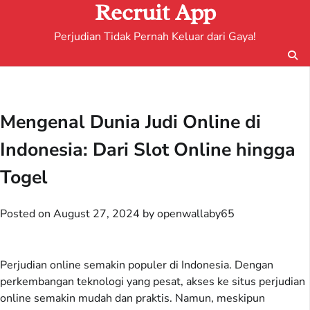
Recruit App
Skip
to
Perjudian Tidak Pernah Keluar dari Gaya!
content
Mengenal Dunia Judi Online di
Indonesia: Dari Slot Online hingga
Togel
Posted on
August 27, 2024
by
openwallaby65
Perjudian online semakin populer di Indonesia. Dengan
perkembangan teknologi yang pesat, akses ke situs perjudian
online semakin mudah dan praktis. Namun, meskipun