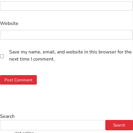
Website
Save my name, email, and website in this browser for the
next time I comment.
Search
Search